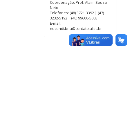
Coordenação: Prof. Alaim Souza
Neto
Telefones: (48) 3721-3392 | (47)
3232-5192 | (48) 99600-5003
E-mail:
nucondi.bnu@contato.ufsc.br