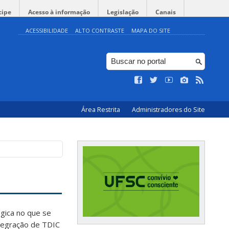
cipe
Acesso à informação
Legislação
Canais
ACESSIBILIDADE
ALTO CONTRASTE
MAPA DO SITE
Área Restrita
Administradores do Site
gica no que se
ntegração de TDIC