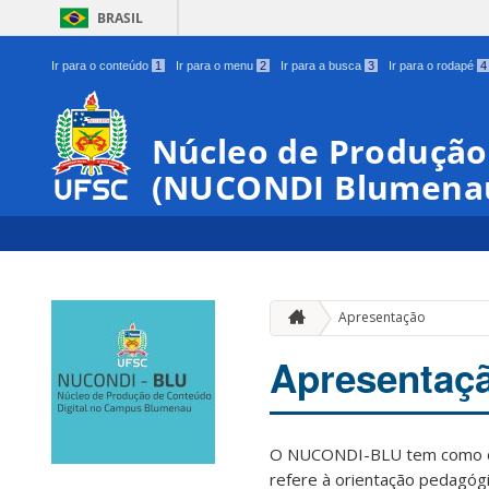
BRASIL
Ir para o conteúdo
1
Ir para o menu
2
Ir para a busca
3
Ir para o rodapé
4
Núcleo de Produção
(NUCONDI Blumena
Apresentação
Apresentaç
O NUCONDI-BLU tem como obj
refere à orientação pedagóg