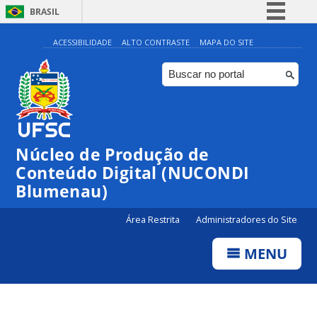
BRASIL
Simplifique!
ACESSIBILIDADE
ALTO CONTRASTE
MAPA DO SITE
Comunica BR
Participe
Acesso à informação
Legislação
Núcleo de Produção de
Canais
Conteúdo Digital (NUCONDI
Blumenau)
Área Restrita
Administradores do Site
MENU