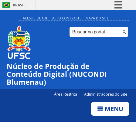
BRASIL
Simplifique!
ACESSIBILIDADE
ALTO CONTRASTE
MAPA DO SITE
Comunica BR
Participe
Acesso à informação
Legislação
Núcleo de Produção de
Canais
Conteúdo Digital (NUCONDI
Blumenau)
Área Restrita
Administradores do Site
MENU